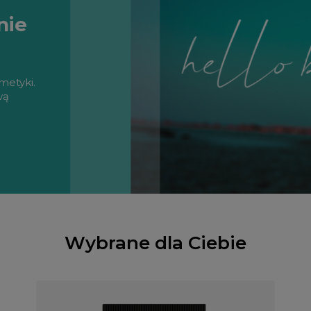
nie
metyki.
wą
Wybrane dla Ciebie