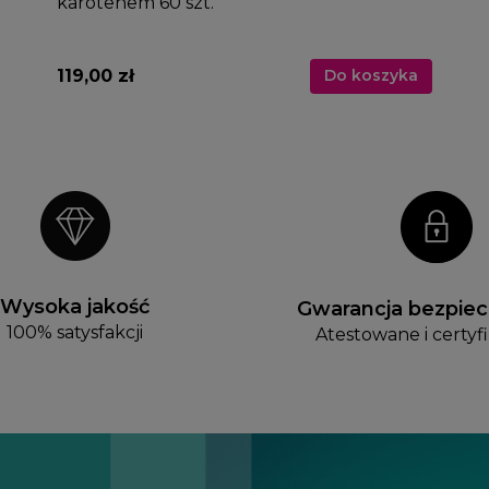
karotenem 60 szt.
119,00 zł
Do koszyka
Wysoka jakość
Gwarancja bezpie
100% satysfakcji
Atestowane i certy