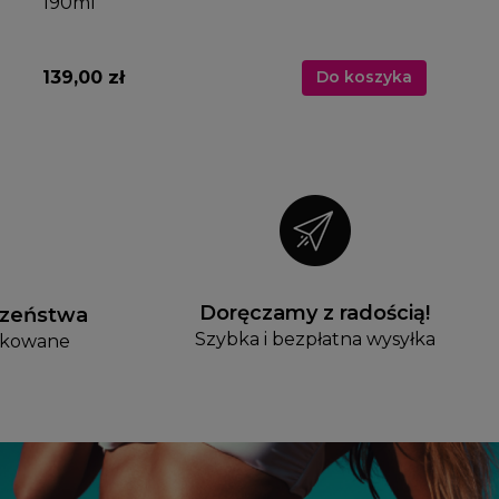
190ml
139,00 zł
Do koszyka
Doręczamy z radością!
czeństwa
Szybka i bezpłatna wysyłka
fikowane