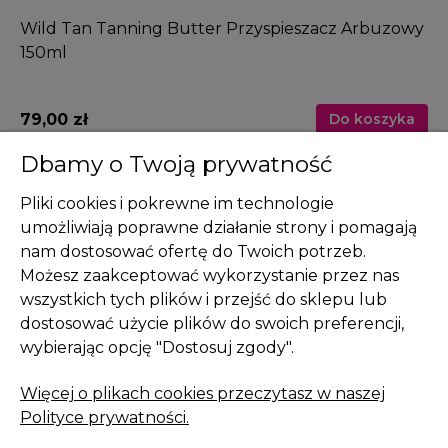
Wild Tan Tanning Butter Przyspieszacz Arbuzowy
So
150ml
79,00 zł
59
a
Do koszyka
Dbamy o Twoją prywatność
Pliki cookies i pokrewne im technologie
umożliwiają poprawne działanie strony i pomagają
nam dostosować ofertę do Twoich potrzeb.
Pomoc
Możesz zaakceptować wykorzystanie przez nas
wszystkich tych plików i przejść do sklepu lub
Moje konto
dostosować użycie plików do swoich preferencji,
Płatności i dostawa
wybierając opcję "Dostosuj zgody".
Informacje
Więcej o plikach cookies przeczytasz w naszej
Polityce prywatności.
O nas