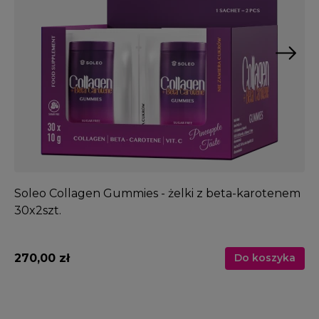
Soleo Collagen Gummies - żelki z beta-karotenem
So
30x2szt.
60
270,00 zł
11
Do koszyka