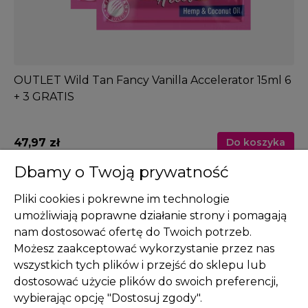
OUTLET Wild Tan Fancy Vanilla Accelerator 15ml 6
+ 3 GRATIS
47,97 zł
Do koszyka
Dbamy o Twoją prywatność
Pliki cookies i pokrewne im technologie
umożliwiają poprawne działanie strony i pomagają
nam dostosować ofertę do Twoich potrzeb.
Pomoc
Możesz zaakceptować wykorzystanie przez nas
wszystkich tych plików i przejść do sklepu lub
Moje konto
dostosować użycie plików do swoich preferencji,
Płatności i dostawa
wybierając opcję "Dostosuj zgody".