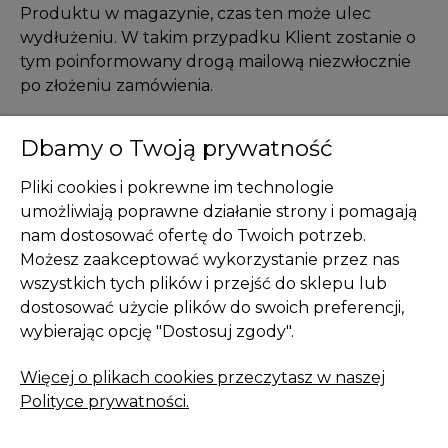
Produktu w magazynie, czas ten może ulec
wydłużeniu. W takim przypadku Klient zostanie o
tym poinformowany drogą mailową niezwłocznie
po złożeniu zamówienia.
Dbamy o Twoją prywatność
Pliki cookies i pokrewne im technologie
umożliwiają poprawne działanie strony i pomagają
nam dostosować ofertę do Twoich potrzeb.
Pomoc
Możesz zaakceptować wykorzystanie przez nas
wszystkich tych plików i przejść do sklepu lub
Moje konto
dostosować użycie plików do swoich preferencji,
Płatności i dostawa
wybierając opcję "Dostosuj zgody".
Informacje
Więcej o plikach cookies przeczytasz w naszej
Polityce prywatności.
O nas