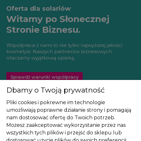
Oferta dla solariów
Witamy po Słonecznej
Stronie Biznesu.
Współpraca z nami to nie tylko najwyższej jakości
kosmetyki. Naszych partnerów biznesowych
otaczamy wyjątkową opieką,
Sprawdź warunki współpracy
Dbamy o Twoją prywatność
Pliki cookies i pokrewne im technologie
umożliwiają poprawne działanie strony i pomagają
nam dostosować ofertę do Twoich potrzeb.
Pomoc
Możesz zaakceptować wykorzystanie przez nas
wszystkich tych plików i przejść do sklepu lub
Moje konto
dostosować użycie plików do swoich preferencji,