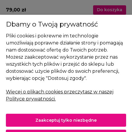
79,00 zł
59
a
Do koszyka
Dbamy o Twoją prywatność
Pliki cookies i pokrewne im technologie
umożliwiają poprawne działanie strony i pomagają
nam dostosować ofertę do Twoich potrzeb.
Pomoc
Możesz zaakceptować wykorzystanie przez nas
wszystkich tych plików i przejść do sklepu lub
Moje konto
dostosować użycie plików do swoich preferencji,
Płatności i dostawa
wybierając opcję "Dostosuj zgody".
Informacje
Więcej o plikach cookies przeczytasz w naszej
Polityce prywatności.
O nas
Zaakceptuj tylko niezbędne